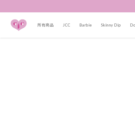
所有商品
JCC
Barbie
Skinny Dip
Dol