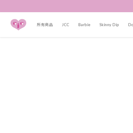
所有商品
JCC
Barbie
Skinny Dip
Dol