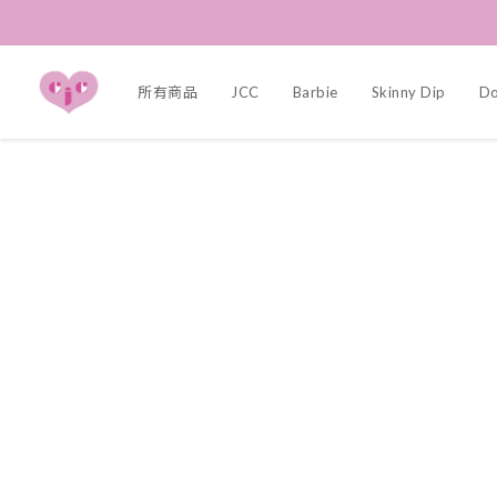
所有商品
JCC
Barbie
Skinny Dip
Dol