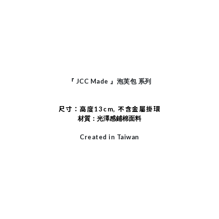
JCC Made
『
』泡芙包
系列
尺寸：高度13cm, 不含金屬掛環
材質：光澤感鋪棉面料
Created in Taiwan