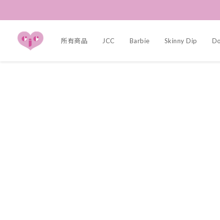
所有商品
JCC
Barbie
Skinny Dip
Dol