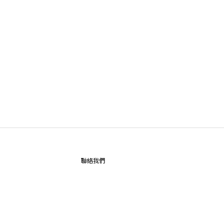
聯絡我們
Instagram
：
@
jccclothing
qey7290d
Line：@
所有商品、訂單及相關服務請使用Line官方帳號與
我們將在營業時間內盡快回覆您，謝謝！