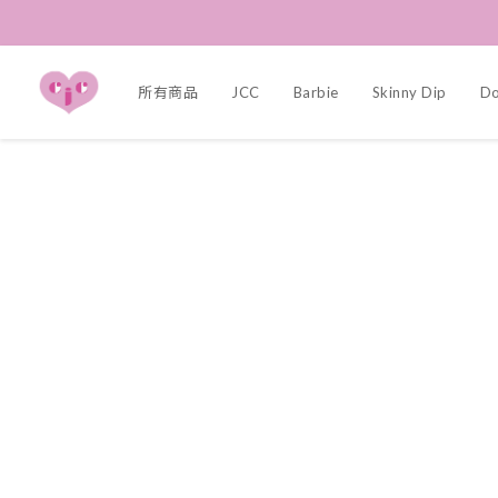
所有商品
JCC
Barbie
Skinny Dip
Dol