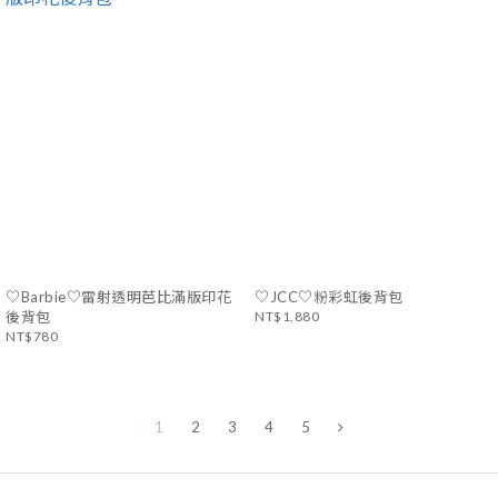
♡Barbie♡雷射透明芭比滿版印花
♡JCC♡粉彩虹後背包
後背包
NT$1,880
NT$780
1
2
3
4
5