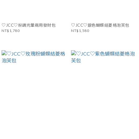
♡JCC♡粉調光暈兩用發財包
♡JCC♡銀色蝴蝶結菱格泡芙包
NT$1,780
NT$1,580