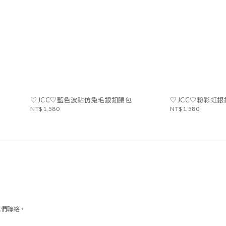
♡JCC♡藍色波點仿兔毛銀釦腰包
♡JCC♡粉彩虹
NT$1,580
NT$1,580
我們聯絡，