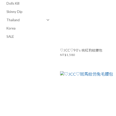
Dolls Kill
Skinny Dip
Thailand
Korea
SALE
♡JCC♡90’s 桃紅豹紋腰包
NT$1,580