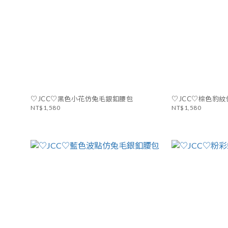
♡JCC♡黑色小花仿兔毛銀釦腰包
♡JCC♡棕色豹
NT$1,580
NT$1,580