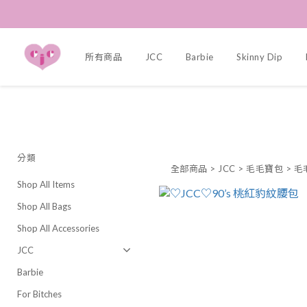
所有商品
JCC
Barbie
Skinny Dip
分類
全部商品
>
JCC
>
毛毛寶包
>
毛
Shop All Items
Shop All Bags
Shop All Accessories
JCC
Barbie
For Bitches