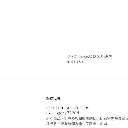
♡JCC♡斑馬紋仿兔毛腰包
NT$1,580
聯絡我們
Instagram
：
@
jccclothing
qey7290d
Line：@
所有商品、訂單及相關服務請使用Line官方帳號與
我們將在營業時間內盡快回覆您，謝謝！