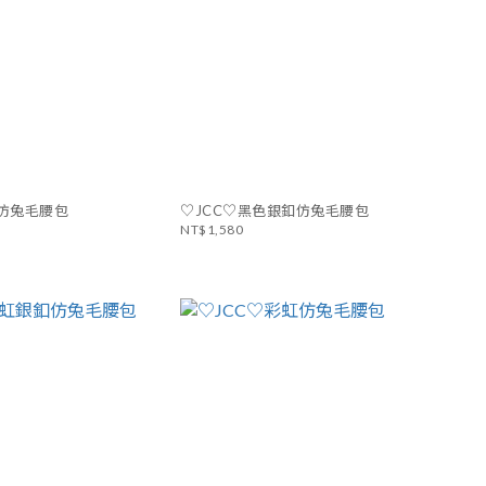
紋仿兔毛腰包
♡JCC♡黑色銀釦仿兔毛腰包
NT$1,580