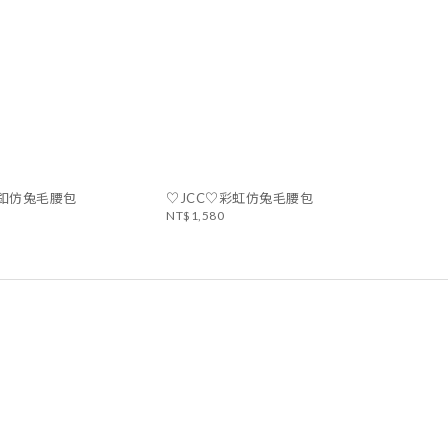
銀釦仿兔毛腰包
♡JCC♡彩虹仿兔毛腰包
NT$1,580